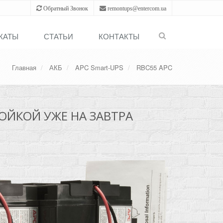
Обратный Звонок
remontups@entercom.ua
КАТЫ
СТАТЬИ
КОНТАКТЫ
Главная
АКБ
APC Smart-UPS
RBC55 APC
РОЙКОЙ УЖЕ НА ЗАВТРА