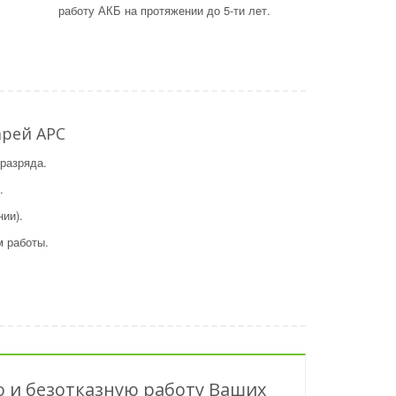
работу АКБ на протяжении до 5-ти лет.
рей APC
разряда.
.
ии).
м работы.
 и безотказную работу Ваших