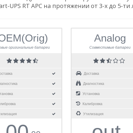
rt-UPS RT APC на протяжении от 3-х до 5-ти 
OEM(Orig)
Analog
овые оригинальные батареи
Совместимые батареи
оставка
Доставка
агностика
Диагностика
тановка
Установка
либровка
Калибровка
илизация
Утилизация
00
out