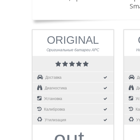
Sma
ORIGINAL
Оригинальные батареи APC
Н
Доставка
Д
Диагностика
Ди
Установка
Ус
Калибровка
Ка
Утилизация
Ут
out