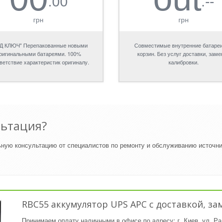
.00
.--
грн
грн
Д КЛЮЧ" Перепакованные новыми
Совместимые внутренние батареи
ригинальными батареями. 100%
корзин. Без услуг доставки, заме
ветствие характеристик оригиналу.
калибровки.
льтация?
ьную консультацию от специалистов по ремонту и обслуживанию источн
RBC55 аккумулятор UPS APC с доставкой, з
Принимаем оплату наличными в офисе по адресу: г. Киев, ул. Ра