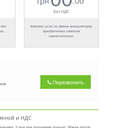
грн
.00
Без НДС
 без
Комплекс услуг по замене аккумуляторов,
ны,
приобретенных клиентом
самомтоятельно.
Перезвонить
иков
аменой и НДС
дищева, 3 или при получении (курьер, Новая почта),