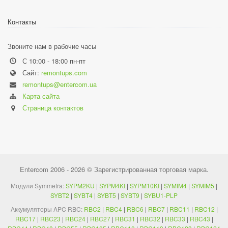
Контакты
Звоните нам в рабочие часы
С 10:00 - 18:00 пн-пт
Сайт:
remontups.com
remontups@entercom.ua
Карта сайта
Страница контактов
Entercom 2006 - 2026 © Зарегистрированная торговая марка.
Модули Symmetra:
SYPM2KU
|
SYPM4KI
|
SYPM10KI
|
SYMIM4
|
SYMIM5
|
SYBT2
|
SYBT4
|
SYBT5
|
SYBT9
|
SYBU1-PLP
Аккумуляторы APC RBC:
RBC2
|
RBC4
|
RBC6
|
RBC7
|
RBC11
|
RBC12
|
RBC17
|
RBC23
|
RBC24
|
RBC27
|
RBC31
|
RBC32
|
RBC33
|
RBC43
|